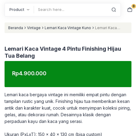
0
Search
›
›
›
Beranda
Vintage
Lemari Kaca Vintage Kuno
Lemari Kaca
Vintage 4 Pintu Finishing Hijau Tua Belang
Lemari Kaca Vintage 4 Pintu Finishing Hijau
Tua Belang
Rp
4.900.000
Lemari kaca bergaya vintage ini memiliki empat pintu dengan
tampilan rustic yang unik. Finishing hijau tua memberikan kesan
antik dan karakter kuat, cocok untuk menyimpan koleksi piring,
gelas, atau dekorasi rumah. Desainnya klasik dengan
perpaduan kayu dan kaca yang serasi.
Ukuran (PxLxT): 150 x 40 x 130 cm (bisa custom)