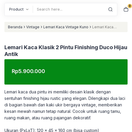
0
Search
›
›
›
Beranda
Vintage
Lemari Kaca Vintage Kuno
Lemari Kaca
Klasik 2 Pintu Finishing Duco Hijau Antik
Lemari Kaca Klasik 2 Pintu Finishing Duco Hijau
Antik
Rp
5.900.000
Lemari kaca dua pintu ini memiliki desain klasik dengan
sentuhan finishing hijau rustic yang elegan. Dilengkapi dua laci
di bagian bawah dan kaki ukir bergaya vintage, memberikan
kesan mewah namun tetap natural. Cocok untuk ruang tamu,
ruang makan, atau ruang pajangan dekoratif.
Ukuran (PxLxT): 120 x 45 x 160 cm (bisa custom)