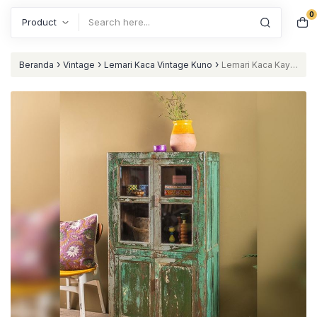
0
Search
›
›
›
Beranda
Vintage
Lemari Kaca Vintage Kuno
Lemari Kaca Kayu
Jati Finishing Hijau Rustic Antik Vintage