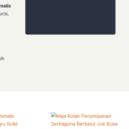
malis
ursi,
ih