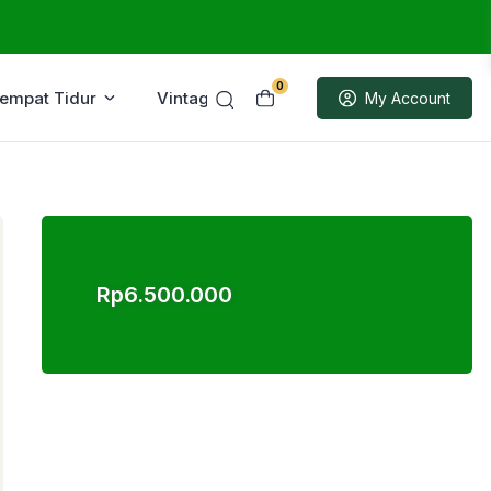
0
Tempat Tidur
Vintage
Sample
My Account
Rp
6.500.000