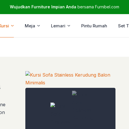
Wujudkan Furniture Impian Anda
bersama Furnibel.com
Kursi
Meja
Lemari
Pintu Rumah
Set 
s
ine
lon