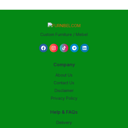
Custom Furniture / Mebel
Company
About Us
Contact Us
Disclaimer
Privacy Policy
Help & FAQs
Delivery