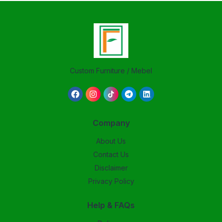
Custom Furniture / Mebel
Company
About Us
Contact Us
Disclaimer
Privacy Policy
Help & FAQs