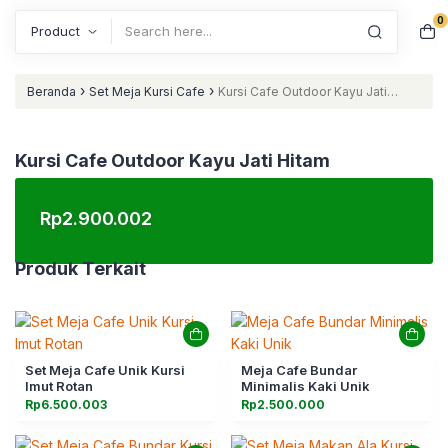
0
Search
›
›
Beranda
Set Meja Kursi Cafe
Kursi Cafe Outdoor Kayu Jati
Hitam
Kursi Cafe Outdoor Kayu Jati Hitam
Rp
2.900.002
Produk Terkait
Set Meja Cafe Unik Kursi
Meja Cafe Bundar
Imut Rotan
Minimalis Kaki Unik
Rp
6.500.003
Rp
2.500.000