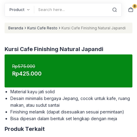
0
Search
›
›
Beranda
Kursi Cafe Resto
Kursi Cafe Finishing Natural Japandi
Kursi Cafe Finishing Natural Japandi
Rp
575.000
Harga
Harga
Rp
425.000
aslinya
saat
adalah:
ini
Material kayu jati solid
Rp575.000.
adalah:
Desain minimalis bergaya Jepang, cocok untuk kafe, ruang
Rp425.000.
makan, atau sudut santai
Finishing melamik (dapat disesuaikan sesuai permintaan)
Bisa dipesan dalam bentuk set lengkap dengan meja
Produk Terkait