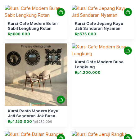
Kursi Cafe Modern Bulan
Kursi Cafe Jepang Kayu
Sabit Lengkung Rotan
Jati Sandaran Nyaman
Rp
880.000
Rp
575.000
Kursi Cafe Modern Busa
Lengkung
Rp
1.200.000
Kursi Resto Modern Kayu
Jati Sandaran Jok Busa
Rp
1.150.000
Rp
1.250.000
Harga
Harga
aslinya
saat
adalah:
ini
Rp1.250.000.
adalah:
Rp1.150.000.