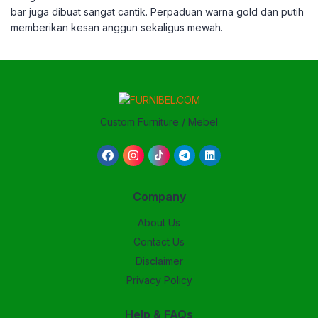
bar juga dibuat sangat cantik. Perpaduan warna gold dan putih
memberikan kesan anggun sekaligus mewah.
Custom Furniture / Mebel
Company
About Us
Contact Us
Disclaimer
Privacy Policy
Help & FAQs