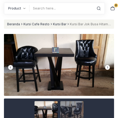
0
Search
›
›
›
Beranda
Kursi Cafe Resto
Kursi Bar
Kursi Bar Jok Busa Hitam
Mewah Minimalis