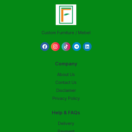
Custom Furniture / Mebel
Company
About Us
Contact Us
Disclaimer
Privacy Policy
Help & FAQs
Delivery
Payment