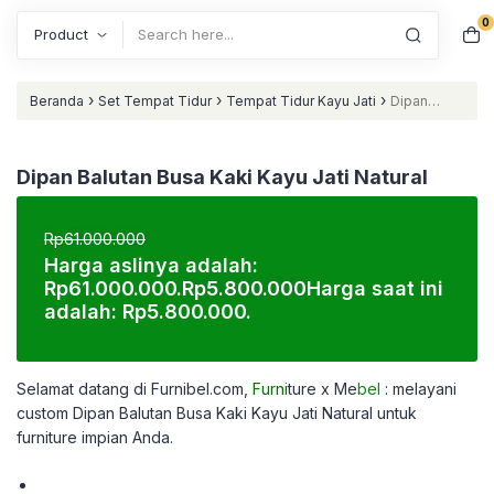
0
Search
›
›
›
Beranda
Set Tempat Tidur
Tempat Tidur Kayu Jati
Dipan
Balutan Busa Kaki Kayu Jati Natural
Dipan Balutan Busa Kaki Kayu Jati Natural
Rp
61.000.000
Harga aslinya adalah:
Rp61.000.000.
Rp
5.800.000
Harga saat ini
adalah: Rp5.800.000.
Selamat datang di Furnibel.com,
Furni
ture x Me
bel
: melayani
custom
Dipan Balutan Busa Kaki Kayu Jati Natural untuk
furniture impian Anda.