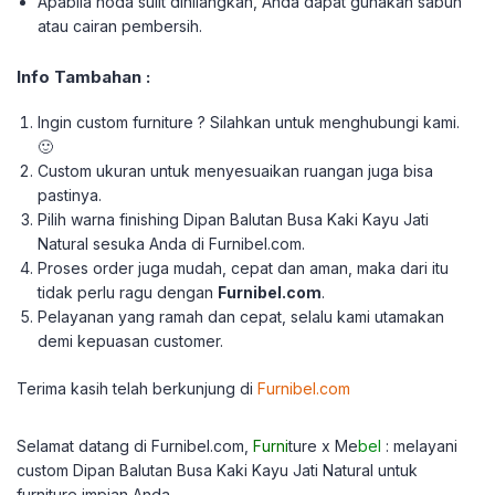
Apabila noda sulit dihilangkan, Anda dapat gunakan sabun
atau cairan pembersih.
Info Tambahan :
Ingin custom furniture ? Silahkan untuk menghubungi kami.
🙂
Custom ukuran untuk menyesuaikan ruangan juga bisa
pastinya.
Pilih warna finishing Dipan Balutan Busa Kaki Kayu Jati
Natural sesuka Anda di Furnibel.com.
Proses order juga mudah, cepat dan aman, maka dari itu
tidak perlu ragu dengan
Furnibel.com
.
Pelayanan yang ramah dan cepat, selalu kami utamakan
demi kepuasan customer.
Terima kasih telah berkunjung di
Furnibel.com
Selamat datang di Furnibel.com,
Furni
ture x Me
bel
: melayani
custom
Dipan Balutan Busa Kaki Kayu Jati Natural untuk
furniture impian Anda.