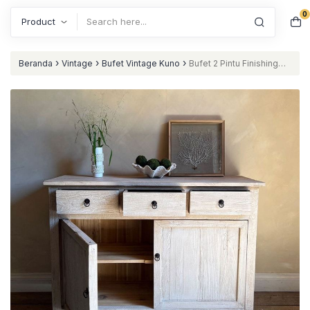
0
Search
›
›
›
Beranda
Vintage
Bufet Vintage Kuno
Bufet 2 Pintu Finishing
Rustic White Wash