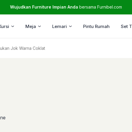
Wujudkan Furniture Impian Anda
bersama Furnibel.com
Kursi
Meja
Lemari
Pintu Rumah
Set 
ukan Jok Warna Coklat
ine