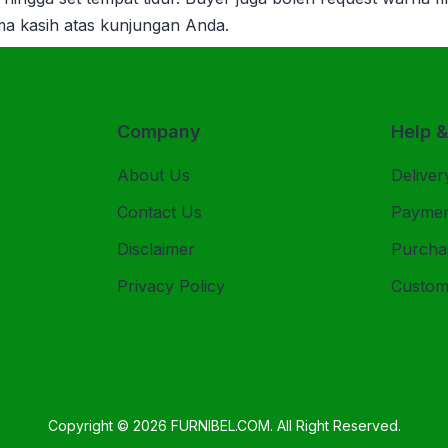
ima kasih atas kunjungan Anda.
Company
Help 
About Us
Deliver
Contact Us
Payme
Disclaimer
Purcha
Privacy Policy
Custom
Copyright © 2026
FURNIBEL.COM
. All Right Reserved.