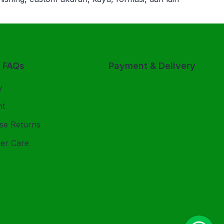
& FAQs
Payment & Delivery
y
nt
se Returns
er Care