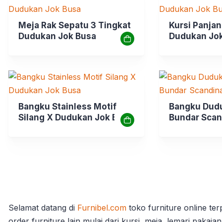
Meja Rak Sepatu 3 Tingkat
Kursi Panja
Dudukan Jok Busa
Dudukan Jo
Bangku Stainless Motif
Bangku Dudu
Silang X Dudukan Jok Busa
Bundar Scan
Selamat datang di
Furnibel.com
toko furniture online te
order furniture lain mulai dari kursi, meja, lemari pakai