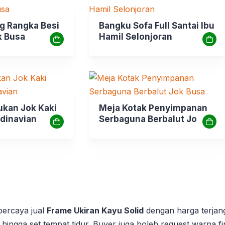
ng Rangka Besi
Bangku Sofa Full Santai Ibu
k Busa
Hamil Selonjoran
kan Jok Kaki
Meja Kotak Penyimpanan
dinavian
Serbaguna Berbalut Jok
Busa
rpercaya jual
Frame Ukiran Kayu Solid
dengan harga terjan
an hingga set tempat tidur. Buyer juga boleh request warna f