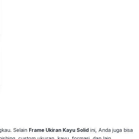
gkau. Selain
Frame Ukiran Kayu Solid
ini, Anda juga bisa
inishing, custom ukuran, kayu, formasi, dan lain